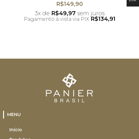
EUR
R$
149,90
3x de
R$
49,97
sem juros
R$
134,91
Pagamento à vista via PIX
*Desconto não acumulativo ao uso do
cupom
MENU
Início