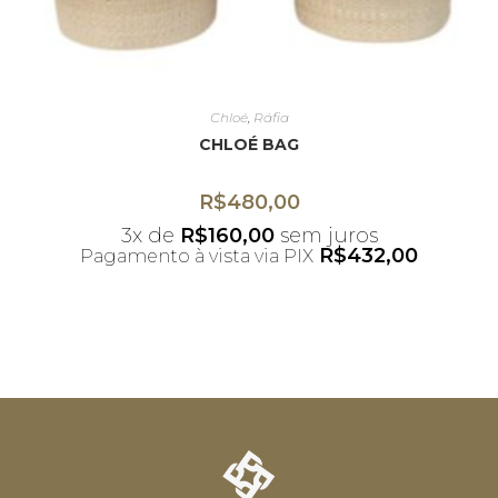
Chloé
,
Ráfia
CHLOÉ BAG
R$
480,00
3x de
R$
160,00
sem juros
R$
432,00
Pagamento à vista via PIX
*Desconto não acumulativo ao uso do
cupom