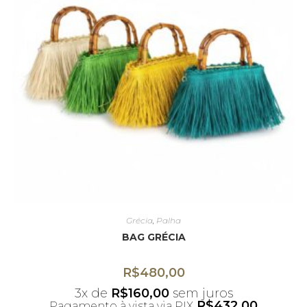
Grécia
,
Palha
BAG GRÉCIA
R$
480,00
3x de
R$
160,00
sem juros
R$
432,00
Pagamento à vista via PIX