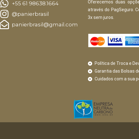
Oferecemos duas opçõe
+55 61 98638.1664
através do PagSeguro. 
@panierbrasil
3x sem juros.
panierbrasil@gmail.com
Política de Troca e De
Garantia das Bolsas d
Cuidados com a sua 