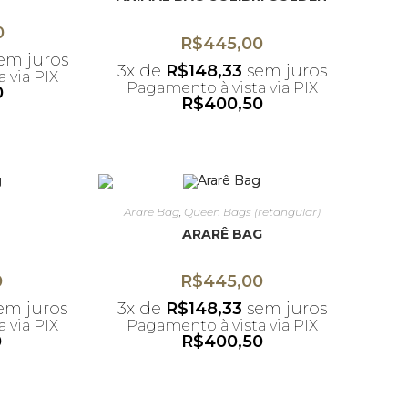
0
R$
445,00
em juros
3x de
R$
148,33
sem juros
 via PIX
Pagamento à vista via PIX
0
R$
400,50
umulativo
*Desconto não acumulativo
upom
ao uso do cupom
Arare Bag
,
Queen Bags (retangular)
ARARÊ BAG
0
R$
445,00
em juros
3x de
R$
148,33
sem juros
 via PIX
Pagamento à vista via PIX
0
R$
400,50
umulativo
*Desconto não acumulativo
upom
ao uso do cupom