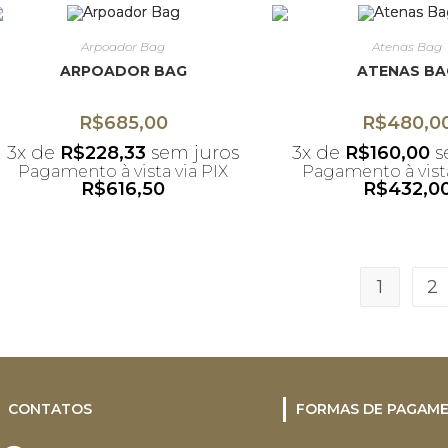
Arpoador Bag
Atenas Bag
ARPOADOR BAG
ATENAS BA
R$
685,00
R$
480,0
3x de
R$
228,33
sem juros
3x de
R$
160,00
s
Pagamento à vista via PIX
Pagamento à vista
R$
616,50
R$
432,0
*Desconto não acumulativo
*Desconto não ac
ao uso do cupom
ao uso do c
1
2
CONTATOS
FORMAS DE PAGAM