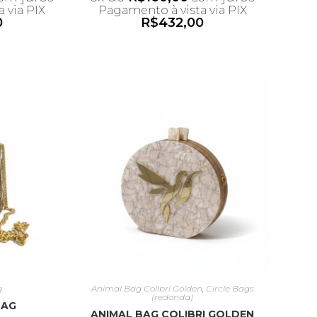
 via PIX
Pagamento à vista via PIX
0
R$
432,00
umulativo
*Desconto não acumulativo
upom
ao uso do cupom
g
Animal Bag Colibri Golden
,
Circle Bags
(redonda)
BAG
ANIMAL BAG COLIBRI GOLDEN