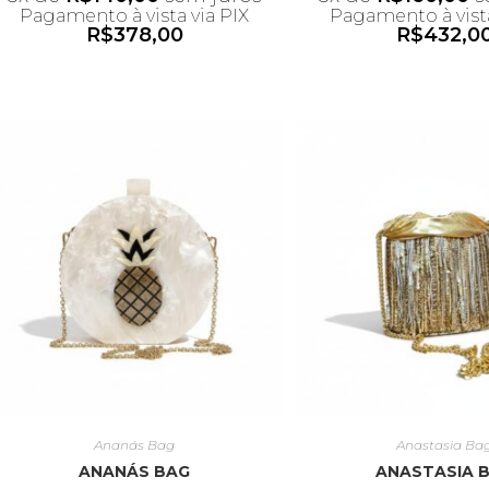
Pagamento à vista via PIX
Pagamento à vista
R$
378,00
R$
432,0
*Desconto não acumulativo
*Desconto não ac
ao uso do cupom
ao uso do c
Ananás Bag
Anastasia Ba
ANANÁS BAG
ANASTASIA 