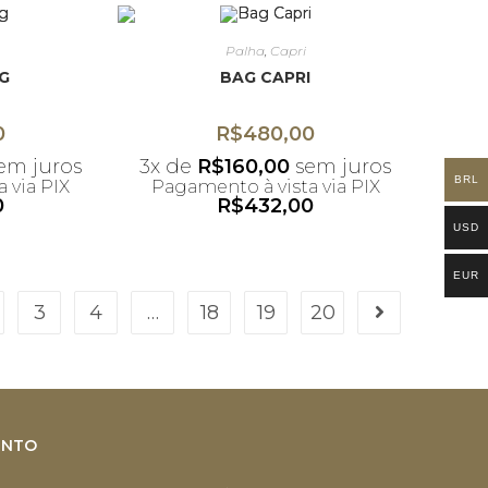
Palha
,
Capri
G
BAG CAPRI
0
R$
480,00
em juros
3x de
R$
160,00
sem juros
BRL
 via PIX
Pagamento à vista via PIX
0
R$
432,00
umulativo
*Desconto não acumulativo
USD
upom
ao uso do cupom
EUR
3
4
…
18
19
20
ENTO