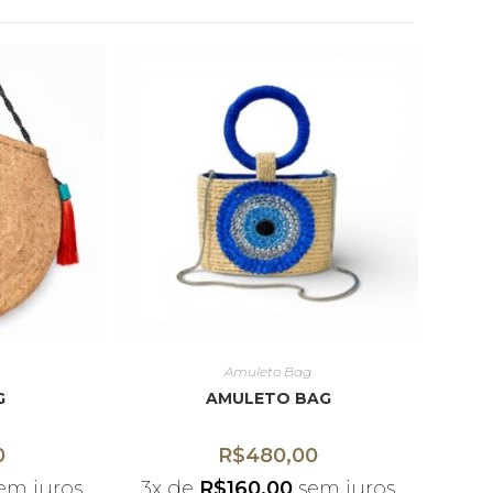
Amuleto Bag
G
AMULETO BAG
0
R$
480,00
em juros
3x de
R$
160,00
sem juros