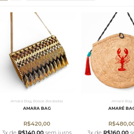
Amara Bag
,
Bolsas Bordadas
Amaré Bag
AMARA BAG
AMARÉ BA
R$
420,00
R$
480,0
3x de
R$
140,00
sem juros
3x de
R$
160,00
s