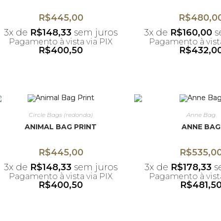
R$
445,00
R$
480,0
3x de
R$
148,33
sem juros
3x de
R$
160,00
s
Pagamento à vista via PIX
Pagamento à vista
R$
400,50
R$
432,0
*Desconto não acumulativo
*Desconto não ac
ao uso do cupom
ao uso do c
Circle Bags (redonda)
Anne Bag
ANIMAL BAG PRINT
ANNE BAG
R$
445,00
R$
535,0
3x de
R$
148,33
sem juros
3x de
R$
178,33
s
Pagamento à vista via PIX
Pagamento à vista
R$
400,50
R$
481,5
*Desconto não acumulativo
*Desconto não ac
ao uso do cupom
ao uso do c