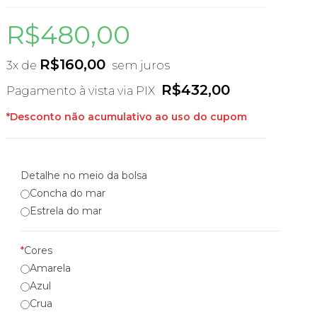
R$
480,00
R$
160,00
3x de
sem juros
R$
432,00
Pagamento à vista via PIX
*Desconto não acumulativo ao uso do cupom
Detalhe no meio da bolsa
Concha do mar
Estrela do mar
*
Cores
Amarela
Azul
Crua