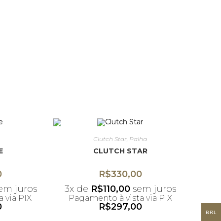
Clutch Star
,
Palha
E
CLUTCH STAR
0
R$
330,00
em juros
3x de
R$
110,00
sem juros
 via PIX
Pagamento à vista via PIX
0
R$
297,00
BRL
umulativo
*Desconto não acumulativo