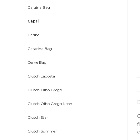
Cajuína Bag
Capri
Caribe
Catarina Bag
Cerne Bag
Clutch Lagosta
Clutch Olho Grego
Clutch Olho Grego Neon
C
Clutch Star
f
Clutch Summer
c