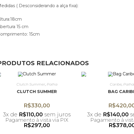
edidas ( Desconsiderando a alça fixa):
ltura:18cm
bertura 15 cm
omprimento: 15cm
PRODUTOS RELACIONADOS
Clutch Summer
,
Palha
Caribe
,
Palha
CLUTCH SUMMER
BAG CARIB
R$
330,00
R$
420,0
3x de
R$
110,00
sem juros
3x de
R$
140,00
s
Pagamento à vista via PIX
Pagamento à vista
R$
297,00
R$
378,0
*Desconto não acumulativo
*Desconto não ac