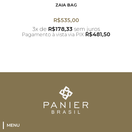
ZAIA BAG
R$
535,00
3x de
R$
178,33
sem juros
R$
481,50
Pagamento à vista via PIX
*Desconto não acumulativo ao uso do
cupom
MENU