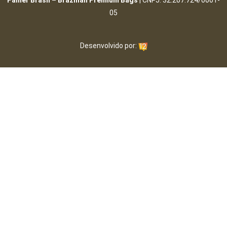
Panier Brasil – Brazilian Premium Bags
| CNPJ: 32.207.724/0001-
05
Desenvolvido por: