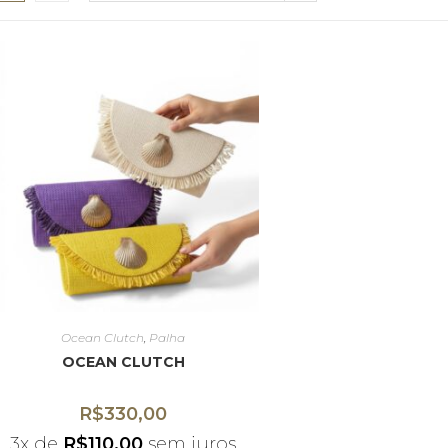
Ocean Clutch
,
Palha
OCEAN CLUTCH
R$
330,00
3x de
R$
110,00
sem juros