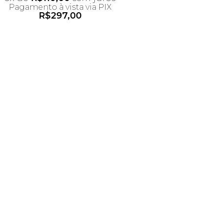
Pagamento à vista via PIX
R$
297,00
*Desconto não acumulativo
ao uso do cupom