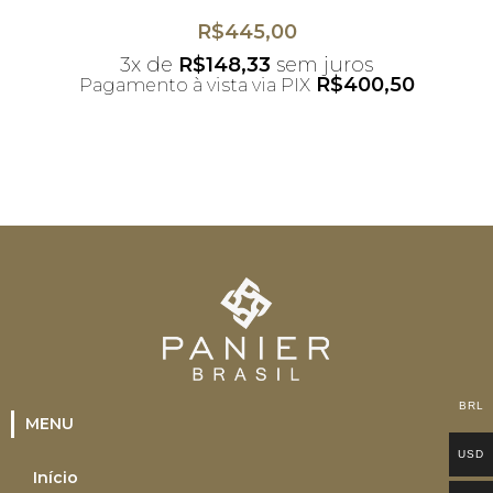
R$
445,00
3x de
R$
148,33
sem juros
R$
400,50
Pagamento à vista via PIX
*Desconto não acumulativo ao uso do
cupom
BRL
MENU
USD
Início