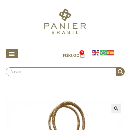
0
R$
0,00