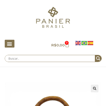
0
R$
0,00