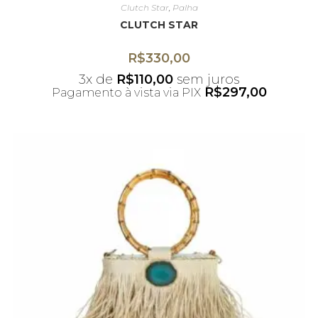
Clutch Star
,
Palha
CLUTCH STAR
R$
330,00
3x de
R$
110,00
sem juros
R$
297,00
Pagamento à vista via PIX
*Desconto não acumulativo ao uso do
cupom