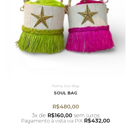
Palha
,
Soul Bag
SOUL BAG
R$
480,00
3x de
R$
160,00
sem juros
R$
432,00
Pagamento à vista via PIX
*Desconto não acumulativo ao uso do