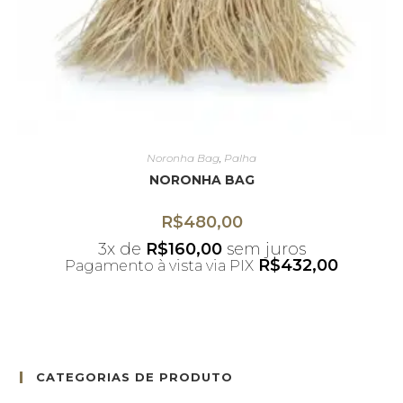
Noronha Bag
,
Palha
NORONHA BAG
R$
480,00
3x de
R$
160,00
sem juros
R$
432,00
Pagamento à vista via PIX
*Desconto não acumulativo ao uso do
cupom
CATEGORIAS DE PRODUTO