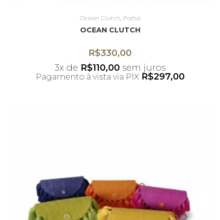
Ocean Clutch
,
Palha
OCEAN CLUTCH
R$
330,00
3x de
R$
110,00
sem juros
R$
297,00
Pagamento à vista via PIX
*Desconto não acumulativo ao uso do
cupom