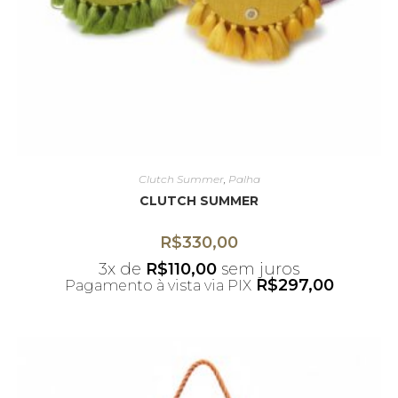
Clutch Summer
,
Palha
CLUTCH SUMMER
R$
330,00
3x de
R$
110,00
sem juros
R$
297,00
Pagamento à vista via PIX
*Desconto não acumulativo ao uso do
cupom