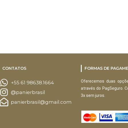
CONTATOS
FORMAS DE PAGAM
Oferecemos duas opçõe
+55 61 98638.1664
através do PagSeguro. 
@panierbrasil
3x sem juros.
panierbrasil@gmail.com