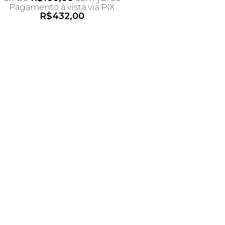
Pagamento à vista via PIX
R$
432,00
*Desconto não acumulativo
ao uso do cupom