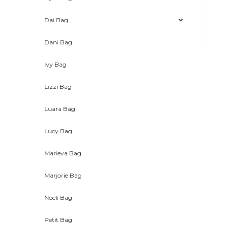
Dai Bag
Dani Bag
Ivy Bag
Lizzi Bag
Luara Bag
Lucy Bag
Marieva Bag
Marjorie Bag
Noeli Bag
Petit Bag