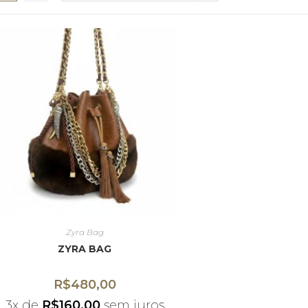
Zyra Bag
ZYRA BAG
R$
480,00
3x de
R$
160,00
sem juros