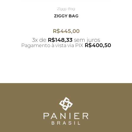
Ziggy Bag
ZIGGY BAG
R$
445,00
3x de
R$
148,33
sem juros
R$
400,50
Pagamento à vista via PIX
*Desconto não acumulativo ao uso do
cupom