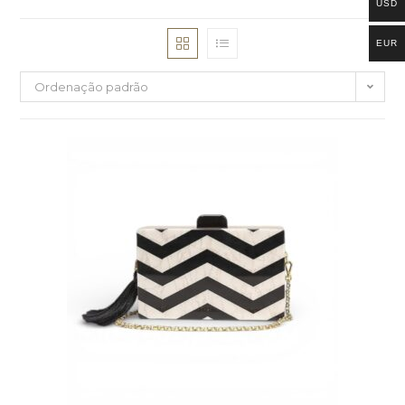
USD
EUR
Ordenação padrão