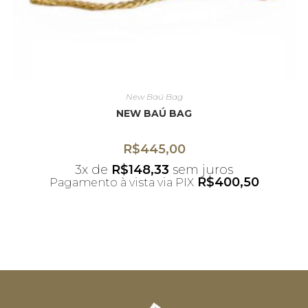
New Baú Bag
NEW BAÚ BAG
R$
445,00
3x de
R$
148,33
sem juros
R$
400,50
Pagamento à vista via PIX
*Desconto não acumulativo ao uso do
cupom