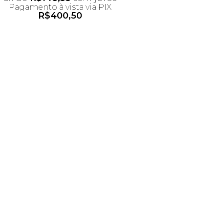
Pagamento à vista via PIX
R$
400,50
*Desconto não acumulativo
ao uso do cupom