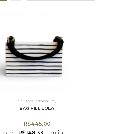
Hill Bags (retangular)
BAG HILL LOLA
R$
445,00
3x de
R$
148,33
sem juros