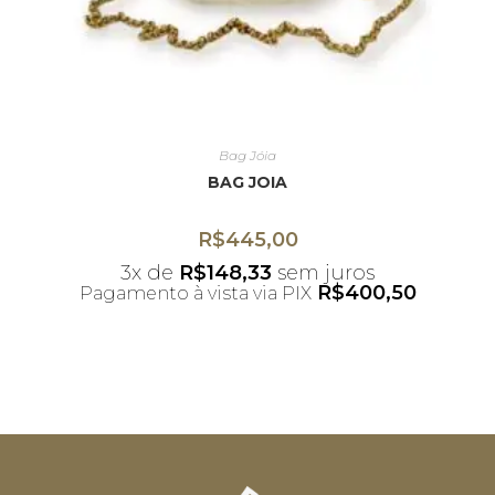
Bag Jóia
BAG JOIA
R$
445,00
3x de
R$
148,33
sem juros
R$
400,50
Pagamento à vista via PIX
*Desconto não acumulativo ao uso do
cupom