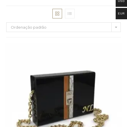
USD
EUR
Ordenação padrão