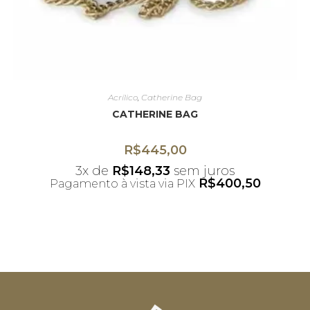
Acrílico
,
Catherine Bag
CATHERINE BAG
R$
445,00
3x de
R$
148,33
sem juros
R$
400,50
Pagamento à vista via PIX
*Desconto não acumulativo ao uso do
cupom