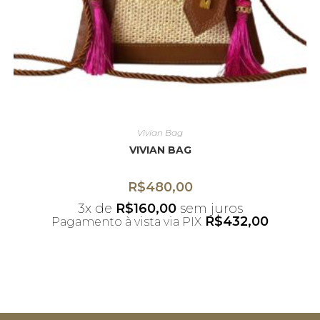
Vivian Bag
VIVIAN BAG
R$
480,00
3x de
R$
160,00
sem juros
R$
432,00
Pagamento à vista via PIX
*Desconto não acumulativo ao uso do
cupom