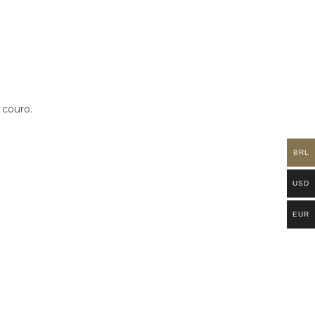
 couro.
BRL
USD
EUR