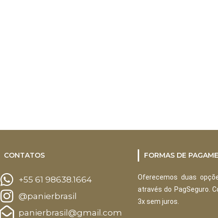
CONTATOS
FORMAS DE PAGAM
Oferecemos duas opçõe
+55 61 98638.1664
através do PagSeguro. 
@panierbrasil
3x sem juros.
panierbrasil@gmail.com