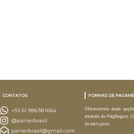
CONTATOS
FORMAS DE PAGAM
Oferecemos duas opçõe
+55 61 98638.1664
através do PagSeguro. 
@panierbrasil
3x sem juros.
panierbrasil@gmail.com