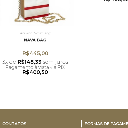
*Desconto não ac
ao uso do c
Acrílico
,
Nava Bag
NAVA BAG
R$
445,00
3x de
R$
148,33
sem juros
Pagamento à vista via PIX
R$
400,50
*Desconto não acumulativo
ao uso do cupom
CONTATOS
FORMAS DE PAGAM