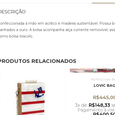
DESCRIÇÃO
onfeccionada à mão em acrílico e madeira sustentável. Possui
anhados a ouro. A bolsa acompanha alça corrente removível, as
omo bolsa tiracolo.
PRODUTOS RELACIONADOS
Acrílico
,
Lovic B
LOVIC BA
R$
445,0
3x de
R$
148,33
s
Pagamento à vista
R$
400,5