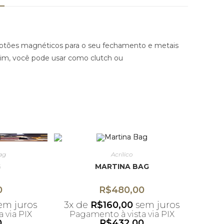
 botões magnéticos para o seu fechamento e metais
sim, você pode usar como clutch ou
ag
Acrílico
G
MARTINA BAG
0
R$
480,00
em juros
3x de
R$
160,00
sem juros
 via PIX
Pagamento à vista via PIX
0
R$
432,00