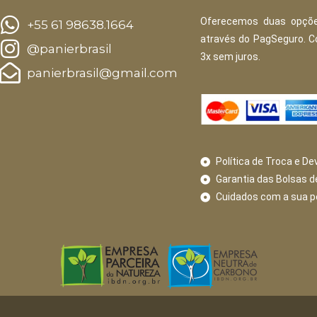
Oferecemos duas opçõe
+55 61 98638.1664
através do PagSeguro. 
@panierbrasil
3x sem juros.
panierbrasil@gmail.com
Política de Troca e De
Garantia das Bolsas d
Cuidados com a sua 