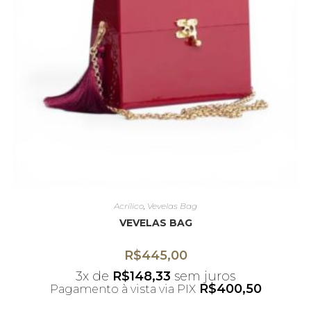
Acrílico
,
Vevelas Bag
VEVELAS BAG
R$
445,00
3x de
R$
148,33
sem juros
R$
400,50
Pagamento à vista via PIX
*Desconto não acumulativo ao uso do