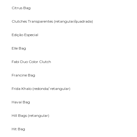
Citrus Bag
Clutches Transparentes (retangular/quadrada)
Edição Especial
Elle Bag
Fabi Duo Color Clutch
Francine Bag
Frida Khalo (redonda/ retangular)
Havaí Bag
Hill Bags (retangular)
Hit Bag