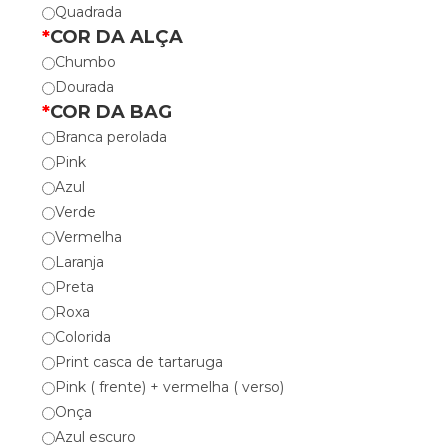
Quadrada
*
COR DA ALÇA
Chumbo
Dourada
*
COR DA BAG
Branca perolada
Pink
Azul
Verde
Vermelha
Laranja
Preta
Roxa
Colorida
Print casca de tartaruga
Pink ( frente) + vermelha ( verso)
Onça
Azul escuro