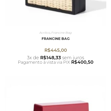
Acrílico
,
Francine Bag
FRANCINE BAG
R$
445,00
3x de
R$
148,33
sem juros
R$
400,50
Pagamento à vista via PIX
*Desconto não acumulativo ao uso do
cupom